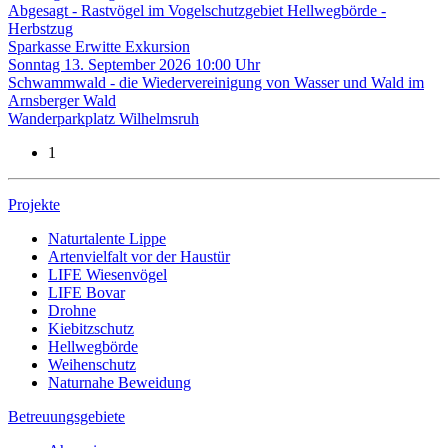
Abgesagt - Rastvögel im Vogelschutzgebiet Hellwegbörde -
Herbstzug
Sparkasse Erwitte
Exkursion
Sonntag
13. September 2026
10:00 Uhr
Schwammwald - die Wiedervereinigung von Wasser und Wald
im
Arnsberger Wald
Wanderparkplatz Wilhelmsruh
1
Projekte
Naturtalente Lippe
Artenvielfalt vor der Haustür
LIFE Wiesenvögel
LIFE Bovar
Drohne
Kiebitzschutz
Hellwegbörde
Weihenschutz
Naturnahe Beweidung
Betreuungsgebiete