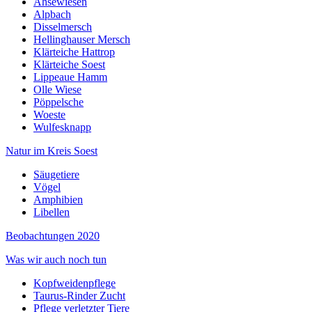
Ahsewiesen
Alpbach
Disselmersch
Hellinghauser Mersch
Klärteiche Hattrop
Klärteiche Soest
Lippeaue Hamm
Olle Wiese
Pöppelsche
Woeste
Wulfesknapp
Natur im Kreis Soest
Säugetiere
Vögel
Amphibien
Libellen
Beobachtungen 2020
Was wir auch noch tun
Kopfweidenpflege
Taurus-Rinder Zucht
Pflege verletzter Tiere