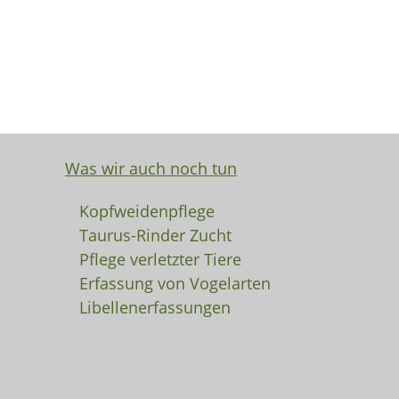
Was wir auch noch tun
Kopfweidenpflege
Taurus-Rinder Zucht
Pflege verletzter Tiere
Erfassung von Vogelarten
Libellenerfassungen