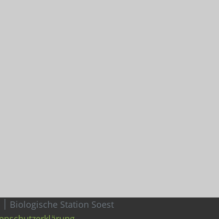
2026 ABU ׀ Arbeitsgemeinschaft Biologischer Umweltschutz im Kreis Soest e.V ׀ Biologische Station Soest
enschutzerklärung