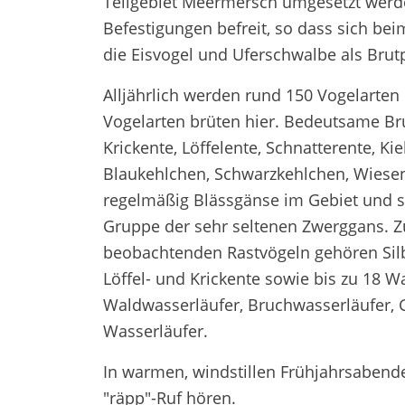
Teilgebiet Meermersch umgesetzt werde
Befestigungen befreit, so dass sich b
die Eisvogel und Uferschwalbe als Brutp
Alljährlich werden rund 150 Vogelarten
Vogelarten brüten hier. Bedeutsame Bru
Krickente, Löffelente, Schnatterente, Kie
Blaukehlchen, Schwarzkehlchen, Wiesen
regelmäßig Blässgänse im Gebiet und se
Gruppe der sehr seltenen Zwerggans. Z
beobachtenden Rastvögeln gehören Silber
Löffel- und Krickente sowie bis zu 18 W
Waldwasserläufer, Bruchwasserläufer, 
Wasserläufer.
In warmen, windstillen Frühjahrsabende
"räpp"-Ruf hören.