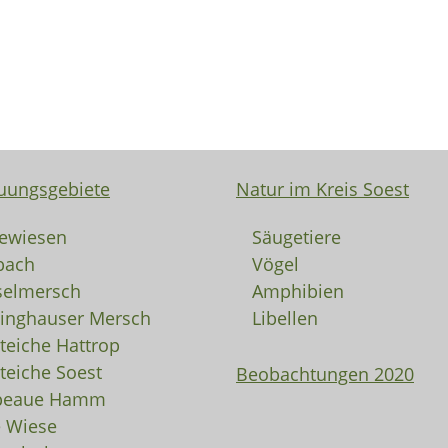
uungsgebiete
Natur im Kreis Soest
ewiesen
Säugetiere
bach
Vögel
selmersch
Amphibien
linghauser Mersch
Libellen
rteiche Hattrop
rteiche Soest
Beobachtungen 2020
peaue Hamm
e Wiese