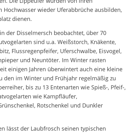
n. Die Lippeufer wurden von ihren
eim Hochwasser wieder Uferabbrüche ausbilden,
latz dienen.
 in der Disselmersch beobachtet, über 70
tvogelarten sind u.a. Weißstorch, Knäkente,
bitz, Flussregenpfeifer, Uferschwalbe, Eisvogel,
pieper und Neuntöter. Im Winter rasten
it einigen Jahren überwintert auch eine kleine
u den im Winter und Frühjahr regelmäßig zu
reiher, bis zu 13 Entenarten wie Spieß-, Pfeif-,
atvogelarten wie Kampfläufer,
Grünschenkel, Rotschenkel und Dunkler
n lässt der Laubfrosch seinen typischen