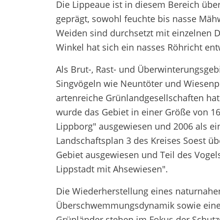
Die Lippeaue ist in diesem Bereich üb
geprägt, sowohl feuchte bis nasse Mähw
Weiden sind durchsetzt mit einzelnen
Winkel hat sich ein nasses Röhricht entw
Als Brut-, Rast- und Überwinterungsge
Singvögeln wie Neuntöter und Wiesenpi
artenreiche Grünlandgesellschaften ha
wurde das Gebiet in einer Größe von 16
Lippborg" ausgewiesen und 2006 als ei
Landschaftsplan 3 des Kreises Soest ü
Gebiet ausgewiesen und Teil des Voge
Lippstadt mit Ahsewiesen".
Die Wiederherstellung eines naturnahe
Überschwemmungsdynamik sowie einer 
Grünländer stehen im Fokus der Schutz