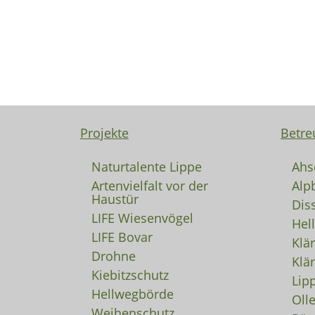
Projekte
Betre
Naturtalente Lippe
Ahs
Artenvielfalt vor der
Alp
Haustür
Dis
LIFE Wiesenvögel
Hel
LIFE Bovar
Klä
Drohne
Klä
Kiebitzschutz
Lip
Hellwegbörde
Oll
Weihenschutz