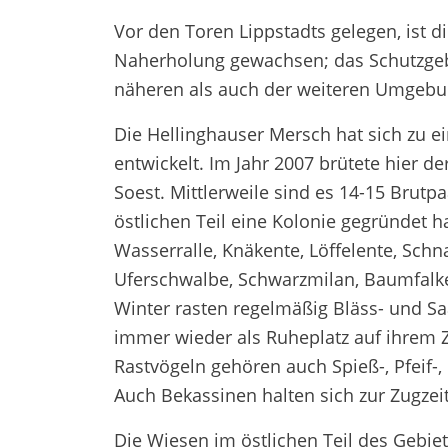
Vor den Toren Lippstadts gelegen, ist 
Naherholung gewachsen; das Schutzgebi
näheren als auch der weiteren Umgebun
Die Hellinghauser Mersch hat sich zu e
entwickelt. Im Jahr 2007 brütete hier d
Soest. Mittlerweile sind es 14-15 Brutp
östlichen Teil eine Kolonie gegründet 
Wasserralle, Knäkente, Löffelente, Schna
Uferschwalbe, Schwarzmilan, Baumfalke
Winter rasten regelmäßig Bläss- und S
immer wieder als Ruheplatz auf ihrem
Rastvögeln gehören auch Spieß-, Pfeif-
Auch Bekassinen halten sich zur Zugzei
Die Wiesen im östlichen Teil des Gebie