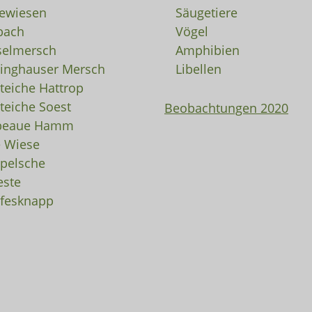
ewiesen
Säugetiere
bach
Vögel
selmersch
Amphibien
linghauser Mersch
Libellen
rteiche Hattrop
rteiche Soest
Beobachtungen 2020
peaue Hamm
e Wiese
pelsche
ste
fesknapp