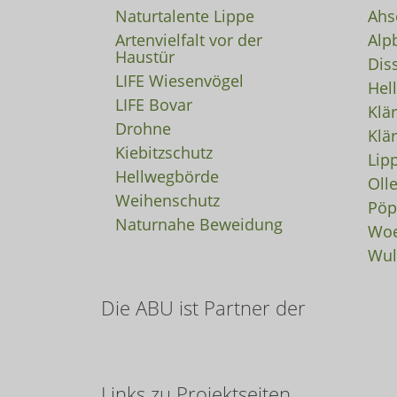
Naturtalente Lippe
Ahs
Artenvielfalt vor der
Alp
Haustür
Dis
LIFE Wiesenvögel
Hel
LIFE Bovar
Klä
Drohne
Klä
Kiebitzschutz
Lip
Hellwegbörde
Oll
Weihenschutz
Pöp
Naturnahe Beweidung
Woe
Wul
Die ABU ist Partner der
Links zu Projektseiten