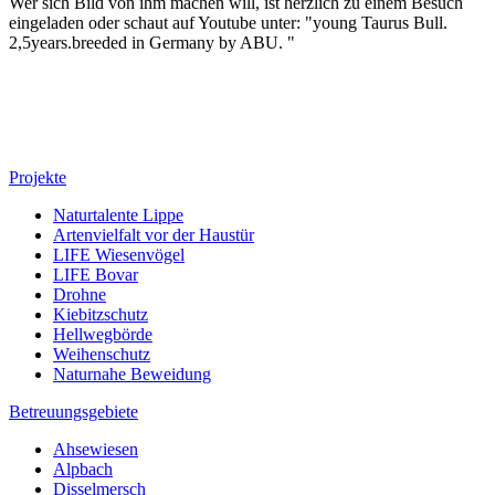
Wer sich Bild von ihm machen will, ist herzlich zu einem Besuch
eingeladen oder schaut auf Youtube unter: "young Taurus Bull.
2,5years.breeded in Germany by ABU. "
Projekte
Naturtalente Lippe
Artenvielfalt vor der Haustür
LIFE Wiesenvögel
LIFE Bovar
Drohne
Kiebitzschutz
Hellwegbörde
Weihenschutz
Naturnahe Beweidung
Betreuungsgebiete
Ahsewiesen
Alpbach
Disselmersch