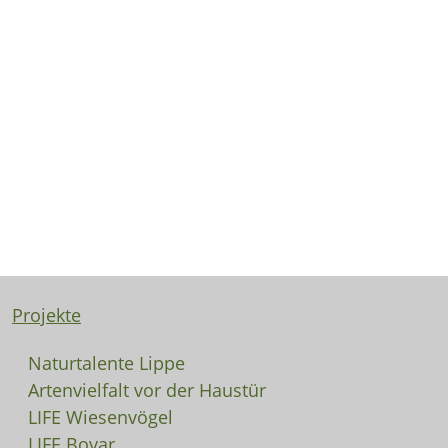
Projekte
Naturtalente Lippe
Artenvielfalt vor der Haustür
LIFE Wiesenvögel
LIFE Bovar