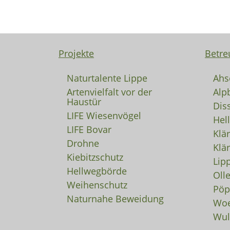
Projekte
Betre
Naturtalente Lippe
Ahs
Artenvielfalt vor der
Alp
Haustür
Dis
LIFE Wiesenvögel
Hel
LIFE Bovar
Klä
Drohne
Klä
Kiebitzschutz
Lip
Hellwegbörde
Oll
Weihenschutz
Pöp
Naturnahe Beweidung
Woe
Wul