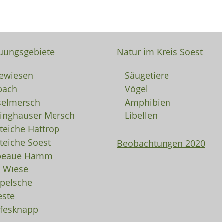
uungsgebiete
Natur im Kreis Soest
ewiesen
Säugetiere
bach
Vögel
selmersch
Amphibien
linghauser Mersch
Libellen
rteiche Hattrop
rteiche Soest
Beobachtungen 2020
peaue Hamm
e Wiese
pelsche
ste
fesknapp